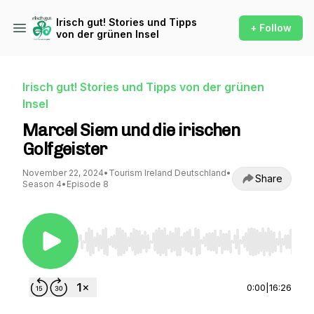
Irisch gut! Stories und Tipps
+ Follow
von der grünen Insel
Irisch gut! Stories und Tipps von der grünen
Insel
Marcel Siem und die irischen
Golfgeister
November 22, 2024
•
Tourism Ireland Deutschland
•
Share
Season 4
•
Episode 8
Use Left/Right to seek, Home/End to jump to st
0:00
|
16:26