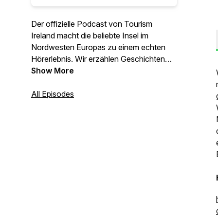
Der offizielle Podcast von Tourism
Ireland macht die beliebte Insel im
Nordwesten Europas zu einem echten
Hörerlebnis. Wir erzählen Geschichten
aus der Republik Irland sowie Nordirland
Show More
und vermitteln zahlreiche hilfreiche Tipps
für einen Urlaub auf der grünen Insel.
All Episodes