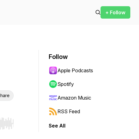
+ Follow
Follow
Apple Podcasts
Spotify
hare
Amazon Music
RSS Feed
See All
r end. Hold shift to jump forward or backward.