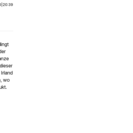
0
|
20:39
ingt
der
anze
dieser
Irland
n, wo
ukt.