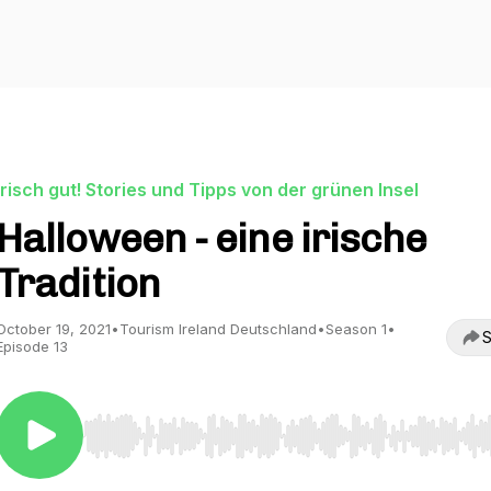
Irisch gut! Stories und Tipps von der grünen Insel
Halloween - eine irische
Tradition
October 19, 2021
•
Tourism Ireland Deutschland
•
Season 1
•
S
Episode 13
Use Left/Right to seek, Home/End to jump to start o